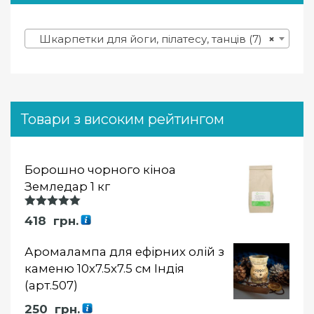
Шкарпетки для йоги, пілатесу, танців (7)
×
Товари з високим рейтингом
Борошно чорного кіноа
Земледар 1 кг
Оцінка
418
грн.
5.00
із 5
Аромалампа для ефірних олій з
каменю 10х7.5х7.5 см Індія
(арт.507)
250
грн.