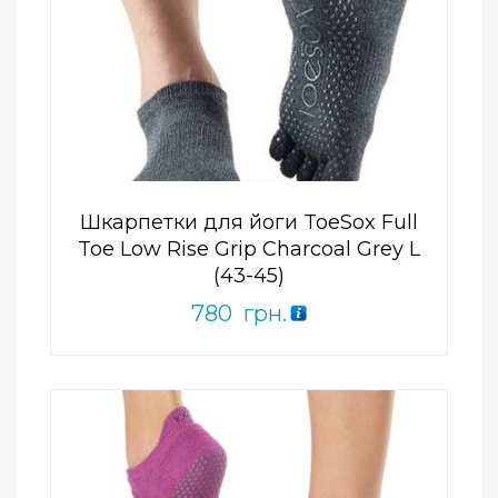
Add to Wishlist
ПРИДБАТИ
0
out
of
5
Шкарпетки для йоги ToeSox Full
Toe Low Rise Grip Charcoal Grey L
(43-45)
780
грн.