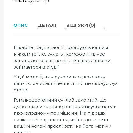
пілатесу, танців
ОПИС
ДЕТАЛІ
ВІДГУКИ (0)
Шкарпетки для йоги подарують вашим
ніжкам тепло, сухість і комфорт під час
занять, до того ж це гігієнічніше, якщо ви
займаєтеся в студії.
У цій моделі, як у рукавичках, кожному
пальцю своє відділення, ніщо не сковує рух
стопи.
Гомілковостопний суглоб закритий, що
дуже важливо, якщо ви практикуєте йогу в
прохолодному приміщенні. На підошві
силіконові вкраплення, які не дозволять
вашим ногам прослизати на йога-маті чи
підлозі.