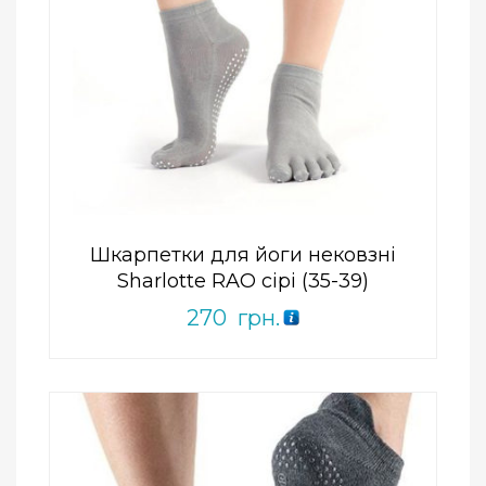
Add to Wishlist
ПРИДБАТИ
0
out
of
5
Шкарпетки для йоги нековзні
Sharlotte RAO сірі (35-39)
270
грн.