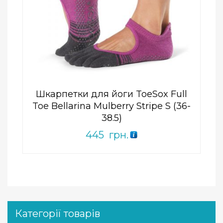
Add to Wishlist
ПРИДБАТИ
0
out
of
5
Шкарпетки для йоги ToeSox Full
Toe Bellarina Mulberry Stripe S (36-
38.5)
445
грн.
Категорії товарів