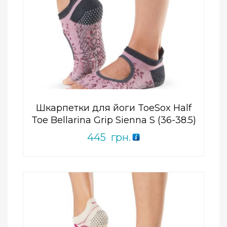
Add to Wishlist
ПРИДБАТИ
0
out
of
5
Шкарпетки для йоги ToeSox Half
Toe Bellarina Grip Sienna S (36-38.5)
445
грн.