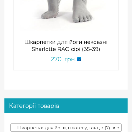
ПРИДБАТИ
0
out
of
5
Шкарпетки для йоги нековзні
Sharlotte RAO сірі (35-39)
270
грн.
Категорії товарів
Шкарпетки для йоги, пілатесу, танців (7)
×