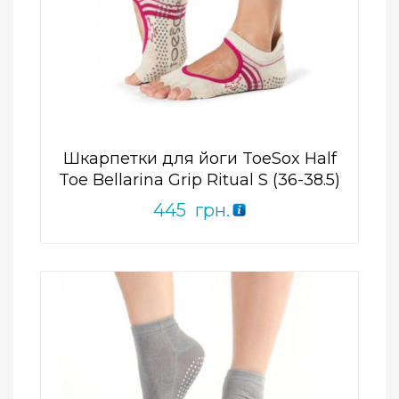
Add to Wishlist
ПРИДБАТИ
0
out
of
5
Шкарпетки для йоги ToeSox Half
Toe Bellarina Grip Ritual S (36-38.5)
445
грн.
Add to Wishlist