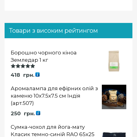
Товари з високим рейтингом
Борошно чорного кіноа
Земледар 1 кг
Оцінка
418
грн.
5.00
із 5
Аромалампа для ефірних олій з
каменю 10х7.5х7.5 см Індія
(арт.507)
250
грн.
Сумка-чохол для йога-мату
Класик темно-синій RAO 65х25