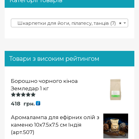
Шкарпетки для йоги, пілатесу, танців (7)
×
Товари з високим рейтингом
Борошно чорного кіноа
Земледар 1 кг
Оцінка
418
грн.
5.00
із 5
Аромалампа для ефірних олій з
каменю 10х7.5х7.5 см Індія
(арт.507)