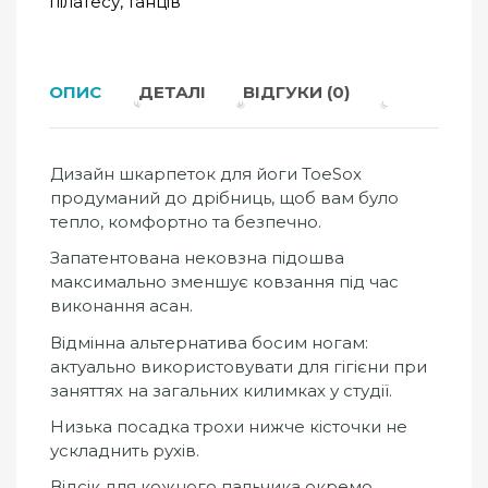
пілатесу, танців
ОПИС
ДЕТАЛІ
ВІДГУКИ (0)
Дизайн шкарпеток для йоги ToeSox
продуманий до дрібниць, щоб вам було
тепло, комфортно та безпечно.
Запатентована нековзна підошва
максимально зменшує ковзання під час
виконання асан.
Відмінна альтернатива босим ногам:
актуально використовувати для гігієни при
заняттях на загальних килимках у студії.
Низька посадка трохи нижче кісточки не
ускладнить рухів.
Відсік для кожного пальчика окремо