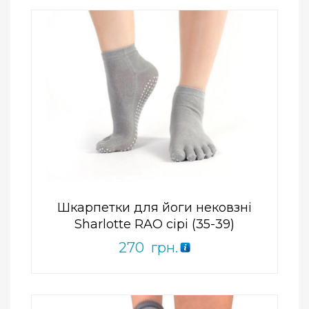
Add to Wishlist
ПРИДБАТИ
0
out
of
5
Шкарпетки для йоги нековзні
Sharlotte RAO сірі (35-39)
270
грн.