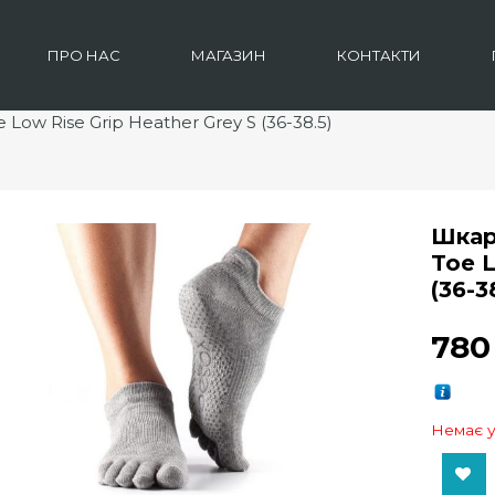
ПРО НАС
МАГАЗИН
КОНТАКТИ
Low Rise Grip Heather Grey S (36-38.5)
Шкар
Toe L
(36-3
78
Немає у
Add to Wishlist