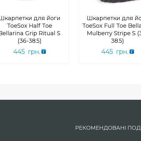
Шкарпетки для йоги
Шкарпетки для й
ToeSox Half Toe
ToeSox Full Toe Bell
Bellarina Grip Ritual S
Mulberry Stripe S (
(36-38.5)
38.5)
445
грн.
445
грн.
РЕКОМЕНДОВАНІ ПОДІ