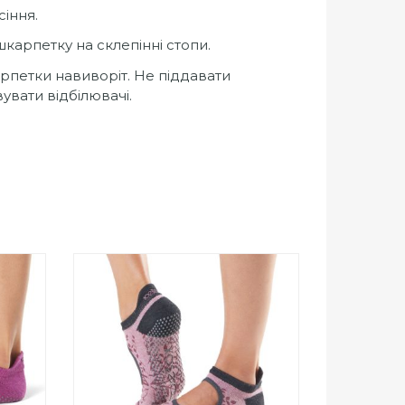
сіння.
шкарпетку на склепінні стопи.
рпетки навиворіт. Не піддавати
увати відбілювачі.
0
out
Add to Wishlist
of
ПРИДБАТИ
5