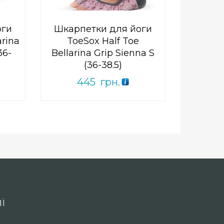
оги
Шкарпетки для йоги
arina
ToeSox Half Toe
36-
Bellarina Grip Sienna S
(36-38.5)
445
грн.
Ї