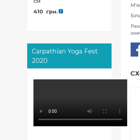
см
М'я
410
грн.
Біл
Рек
хім
Carpathian Yoga Fest
2020
СХ