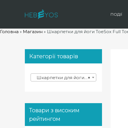
ПОДІЇ
Головна
»
Магазин
»
Шкарпетки для йоги ToeSox Full Toe 
Категорії товарів
Шкарпетки для йоги, пілатесу, танців (7)
×
Товари з високим
рейтингом