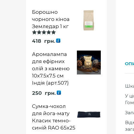
Борошно
чорного кіноа
Земледар 1 кг
Оцінка
418
грн.
5.00
із 5
Аромалампа
для ефірних
ОП
олій з каменю
10х7.5х7.5 см
Індія (арт.507)
Шка
250
грн.
У ц
Гом
Сумка-чохол
Зап
для йога-мату
Класик темно-
Від
синій RAO 65х25
заг