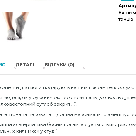
Артику
Катего
танців
ИС
ДЕТАЛІ
ВІДГУКИ (0)
рпетки для йоги подарують вашим ніжкам тепло, сухість
ій моделі, як у рукавичках, кожному пальцю своє відділе
ілковостопний суглоб закритий.
атентована нековзна підошва максимально зменшує ков
мінна альтернатива босим ногам: актуально використовув
альних килимках у студії.