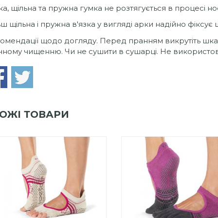
ка, щільна та пружна гумка не розтягується в процесі но
ьш щільна і пружна в'язка у вигляді арки надійно фіксує 
омендації щодо догляду. Перед пранням викрутіть шка
ічному чищенню. Чи не сушити в сушарці. Не використов
ОЖІ ТОВАРИ
0
out
0
out
Add to Wishlist
Add to Wishlist
of
of
ПРИДБАТИ
ПРИДБАТИ
5
5