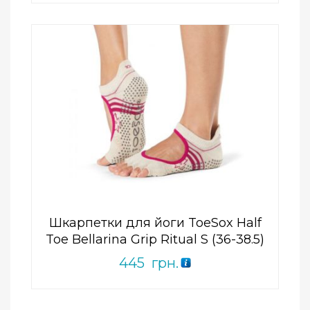
Add to Wishlist
ПРИДБАТИ
0
out
of
5
Шкарпетки для йоги ToeSox Half
Toe Bellarina Grip Ritual S (36-38.5)
445
грн.