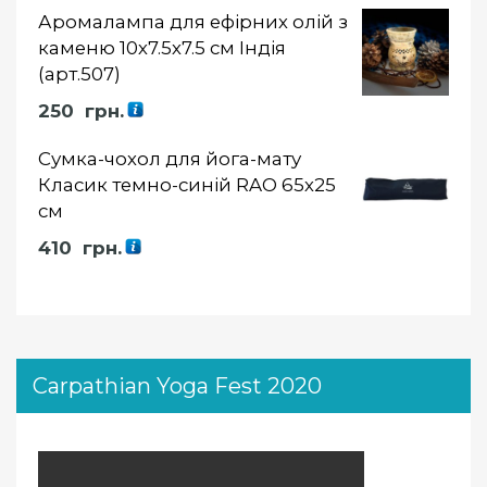
Аромалампа для ефірних олій з
каменю 10х7.5х7.5 см Індія
(арт.507)
250
грн.
Сумка-чохол для йога-мату
Класик темно-синій RAO 65х25
см
410
грн.
Carpathian Yoga Fest 2020