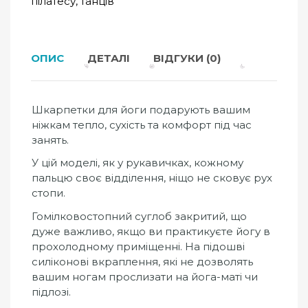
пілатесу, танців
ОПИС
ДЕТАЛІ
ВІДГУКИ (0)
Шкарпетки для йоги подарують вашим
ніжкам тепло, сухість та комфорт під час
занять.
У цій моделі, як у рукавичках, кожному
пальцю своє відділення, ніщо не сковує рух
стопи.
Гомілковостопний суглоб закритий, що
дуже важливо, якщо ви практикуєте йогу в
прохолодному приміщенні. На підошві
силіконові вкраплення, які не дозволять
вашим ногам прослизати на йога-маті чи
підлозі.