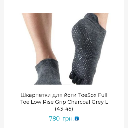
Add to Wishlist
ПРИДБАТИ
0
out
of
5
Шкарпетки для йоги ToeSox Full
Toe Low Rise Grip Charcoal Grey L
(43-45)
780
грн.