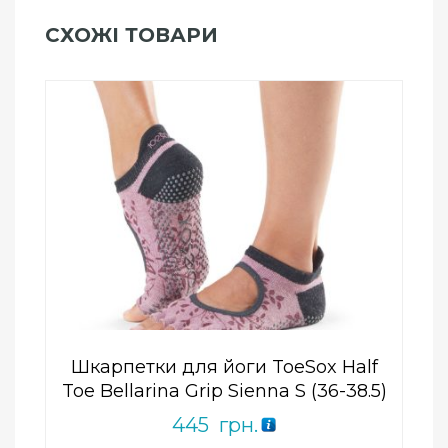
СХОЖІ ТОВАРИ
Add to Wishlist
ПРИДБАТИ
0
out
of
5
Шкарпетки для йоги ToeSox Half
Toe Bellarina Grip Sienna S (36-38.5)
445
грн.