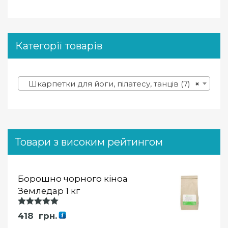
Категорії товарів
Шкарпетки для йоги, пілатесу, танців (7)
×
Товари з високим рейтингом
Борошно чорного кіноа
Земледар 1 кг
Оцінка
418
грн.
5.00
із 5