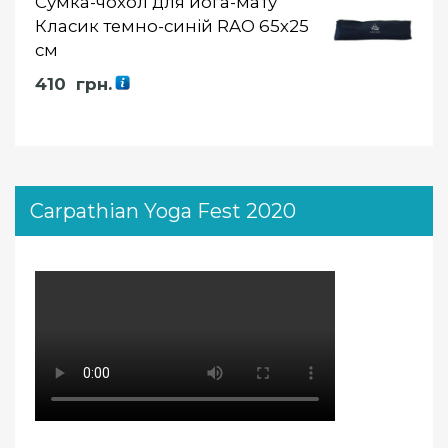
Сумка-чохол для йога-мату
Класик темно-синій RAO 65х25
см
410
грн.
Carpathian Yoga Fest 2020