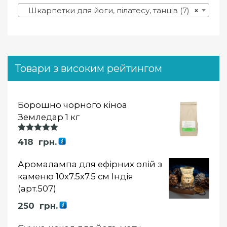
Шкарпетки для йоги, пілатесу, танців (7)
×
Товари з високим рейтингом
Борошно чорного кіноа
Земледар 1 кг
Оцінка
418
грн.
5.00
із 5
Аромалампа для ефірних олій з
каменю 10х7.5х7.5 см Індія
(арт.507)
250
грн.