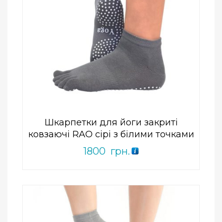
Add to Wishlist
ПРИДБАТИ
0
out
of
5
Шкарпетки для йоги закриті
ковзаючі RAO сірі з білими точками
1800
грн.