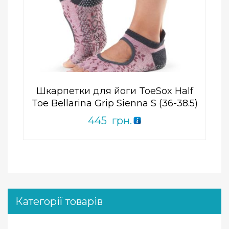
Add to Wishlist
ПРИДБАТИ
0
out
of
5
Шкарпетки для йоги ToeSox Half
Toe Bellarina Grip Sienna S (36-38.5)
445
грн.
Категорії товарів