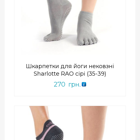
Add to Wishlist
ПРИДБАТИ
0
out
of
5
Шкарпетки для йоги нековзні
Sharlotte RAO сірі (35-39)
270
грн.