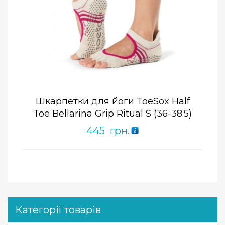
Add to Wishlist
ПРИДБАТИ
0
out
of
5
Шкарпетки для йоги ToeSox Half
Toe Bellarina Grip Ritual S (36-38.5)
445
грн.
Категорії товарів