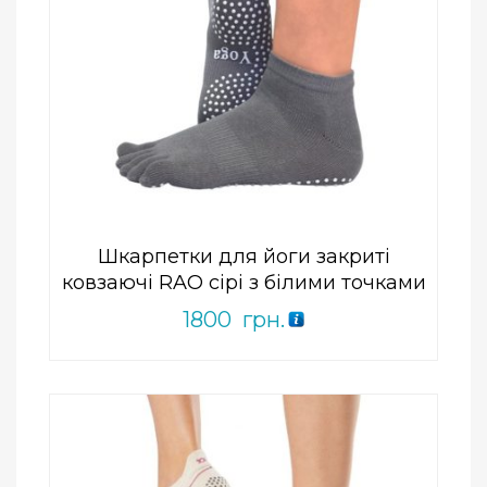
Add to Wishlist
ПРИДБАТИ
0
out
of
5
Шкарпетки для йоги закриті
ковзаючі RAO сірі з білими точками
1800
грн.