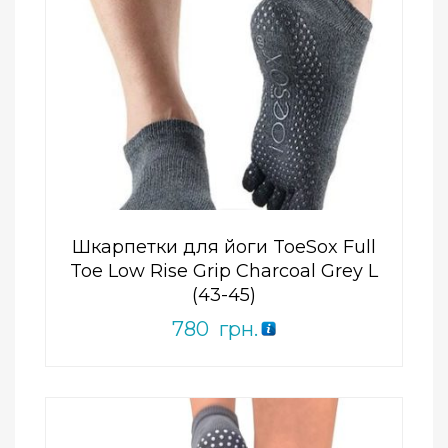
Add to Wishlist
ПРИДБАТИ
0
out
of
5
Шкарпетки для йоги ToeSox Full
Toe Low Rise Grip Charcoal Grey L
(43-45)
780
грн.