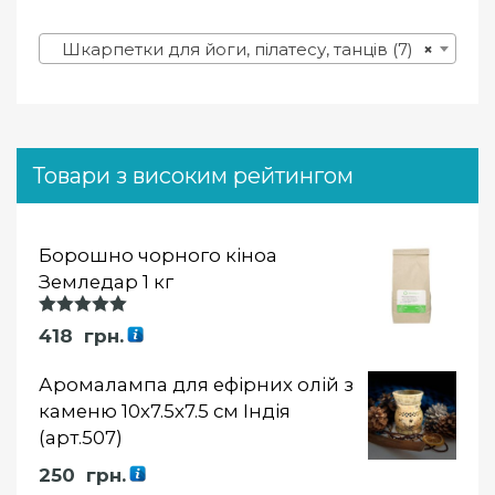
Шкарпетки для йоги, пілатесу, танців (7)
×
Товари з високим рейтингом
Борошно чорного кіноа
Земледар 1 кг
Оцінка
418
грн.
5.00
із 5
Аромалампа для ефірних олій з
каменю 10х7.5х7.5 см Індія
(арт.507)
250
грн.