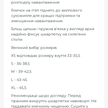
розподілу навантаження.
Язичок на п'яті піднято до ахіллового
сухожилля для кращої підтримки та
зменшення навантаження.
Більш щільна і пружна в'язка у вигляді арки
надійно фіксує шкарпетку на склепінні
стопи.
Великий вибір розмірів:
XS відповідає розміру взуття 33-35,5
S - 36-38,5
M - 39-42,5
L - 43-45
XL - 45,5
Рекомендації щодо догляду. Перед
пранням викрутіть шкарпетки навиворіт. Не
піддавати хімічному чищенню. Сушити у