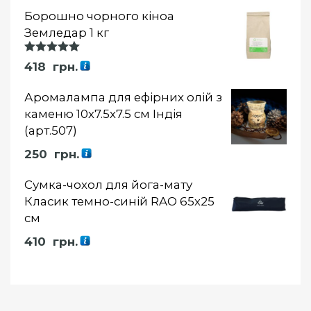
Борошно чорного кіноа
Земледар 1 кг
Оцінка
418
грн.
5.00
із 5
Аромалампа для ефірних олій з
каменю 10х7.5х7.5 см Індія
(арт.507)
250
грн.
Сумка-чохол для йога-мату
Класик темно-синій RAO 65х25
см
410
грн.