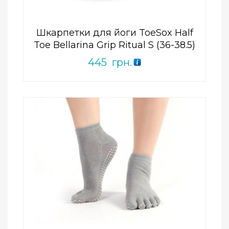
Шкарпетки для йоги ToeSox Half
Toe Bellarina Grip Ritual S (36-38.5)
445
грн.
Add to Wishlist
ПРИДБАТИ
0
out
of
5