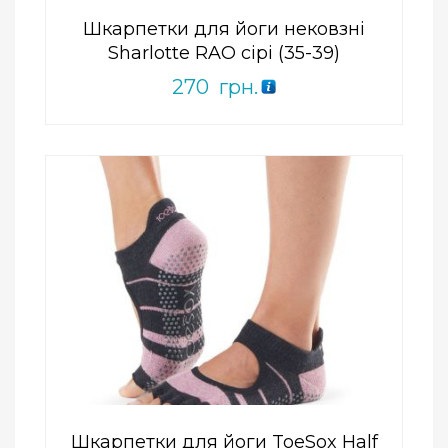
Шкарпетки для йоги нековзні
Sharlotte RAO сірі (35-39)
270
грн.
Add to Wishlist
ПРИДБАТИ
0
out
of
5
Шкарпетки для йоги ToeSox Half