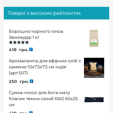
Товари з високим рейтингом
Борошно чорного кіноа
Земледар 1 кг
Оцінка
418
грн.
5.00
із 5
Аромалампа для ефірних олій з
каменю 10х7.5х7.5 см Індія
(арт.507)
250
грн.
Сумка-чохол для йога-мату
Класик темно-синій RAO 65х25
см