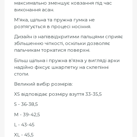
максимально зменшує ковзання під час
виконання асан.
М'яка, щільна та пружна гумка не
розтягується в процесі носіння.
Дизайн із напіввідкритими пальцями сприяє
збільшенню чіпкості, оскільки дозволяє
пальчикам торкатися поверхні.
Більш щільна і пружна в'язка у вигляді арки
надійно фіксує шкарпетку на склепінні
стопи.
Великий вибір розмірів:
XS відповідає розміру взуття 33-35,5
S - 36-38,5
M - 39-42,5
L - 43-45
XL - 45,5