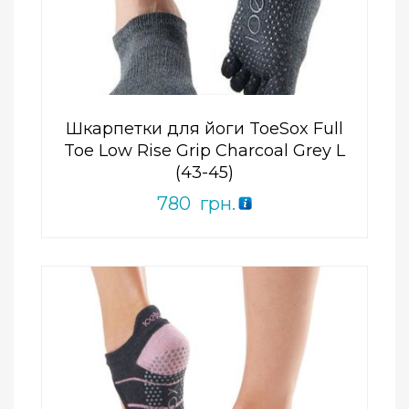
0
out
of
5
Шкарпетки для йоги ToeSox Full
Toe Low Rise Grip Charcoal Grey L
(43-45)
780
грн.
Add to Wishlist
ПРИДБАТИ