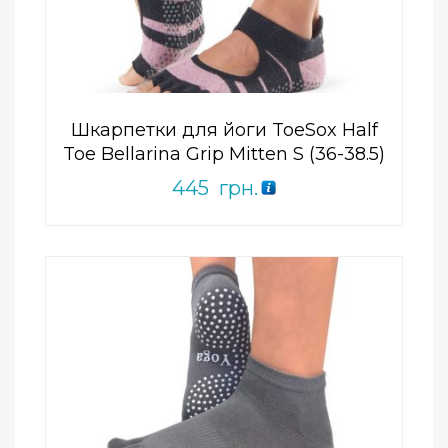
0
out
of
5
Шкарпетки для йоги ToeSox Half
Toe Bellarina Grip Mitten S (36-38.5)
445
грн.
Add to Wishlist
ПРИДБАТИ
0
out