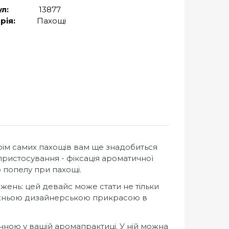
л:
13877
рія:
Пахощі
крім самих пахощів вам ще знадобиться
пристосування - фіксація ароматичної
 попелу при пахощі.
жень: цей девайс може стати не тільки
вжньою дизайнерською прикрасою в
нною у вашій аромапрактиці. У ній можна