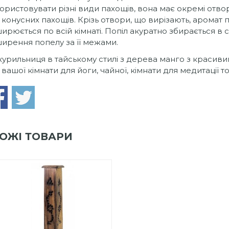
ористовувати різні види пахощів, вона має окремі отво
 конусних пахощів. Крізь отвори, що вирізають, аромат
ирюється по всій кімнаті. Попіл акуратно збирається в 
ирення попелу за її межами.
курильниця в тайському стилі з дерева манго з красив
 вашої кімнати для йоги, чайної, кімнати для медитації т
ОЖІ ТОВАРИ
0
out
Add to Wishlist
of
ПРИДБАТИ
5