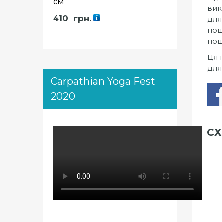
см
вик
410
грн.
для
пош
пош
Ця 
для
Carpathian Yoga Fest
2020
СХ