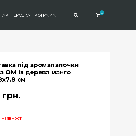
0
ПАРТНЕРСЬКА ПРОГРАМА
тавка під аромапалочки
а ОМ із дерева манго
8х7.8 см
2
грн.
 наявності