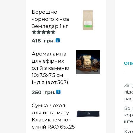
Борошно
чорного кіноа
Земледар 1 кг
Оцінка
418
грн.
5.00
із 5
Аромалампа
для ефірних
ОП
олій з каменю
10х7.5х7.5 см
Індія (арт.507)
Зан
під
250
грн.
пал
Сумка-чохол
Вон
для йога-мату
кор
Класик темно-
інт
синій RAO 65х25
Кур