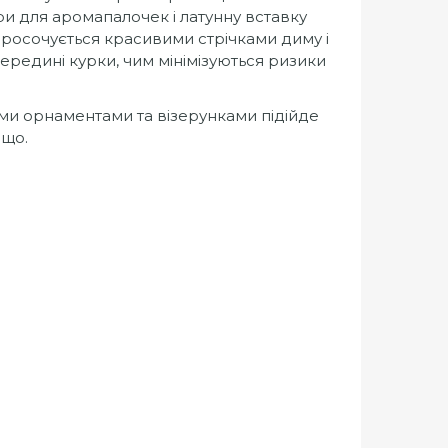
ри для аромапалочек і латунну вставку
 просочується красивими стрічками диму і
середині курки, чим мінімізуються ризики
ими орнаментами та візерунками підійде
ощо.