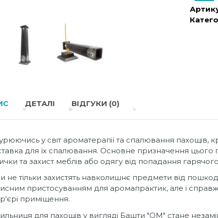
Артику
Катего
ИС
ДЕТАЛІ
ВІДГУКИ (0)
урюючись у світ ароматерапії та спалювання пахощів, 
ставка для їх спалювання. Основне призначення цього 
ички та захист меблів або одягу від попадання гарячого
и не тільки захистять навколишнє предмети від пошкод
исним пристосуванням для аромапрактик, але і спра
ер'єрі приміщення.
ильниця для пахощів у вигляді Башти "ОМ" стане незамі