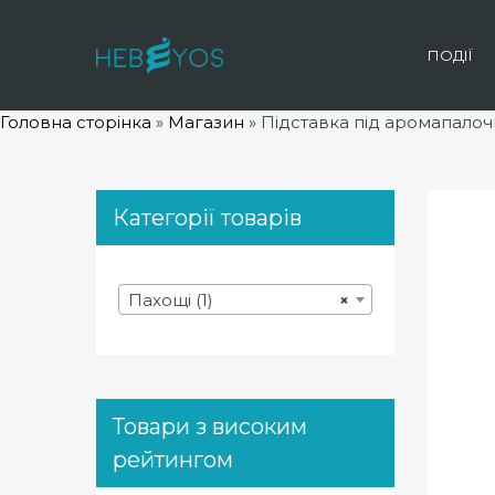
ПОДІЇ
Головна сторінка
»
Магазин
»
Підставка під аромапалоч
Категорії товарів
Пахощі (1)
×
Товари з високим
рейтингом