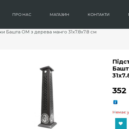
ПРО НАС
МАГАЗИН
КОНТАКТИ
ки Башта ОМ з дерева манго 31х7.8х7.8 см
Підс
Башт
31х7.
35
Немає у
Add to Wishlist