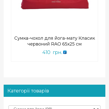
Add to Wishlist
ПРИДБАТИ
0
out
of
5
Сумка-чохол для йога-мату Класик
червоний RAO 65х25 см
410
грн.
Категорії товарів
Сумки для йоги (98)
×