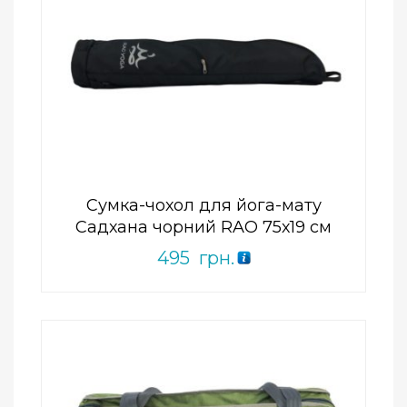
Add to Wishlist
ПРИДБАТИ
0
out
of
5
Сумка-чохол для йога-мату
Садхана чорний RAO 75х19 см
495
грн.