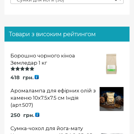
Товари з високим рейтингом
Борошно чорного кіноа
Земледар 1 кг
Оцінка
418
грн.
5.00
із 5
Аромалампа для ефірних олій з
каменю 10х7.5х7.5 см Індія
(арт.507)
250
грн.
Сумка-чохол для йога-мату