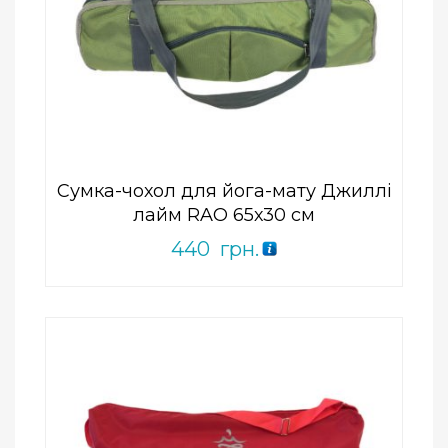
Add to Wishlist
ПРИДБАТИ
0
out
of
5
Сумка-чохол для йога-мату Джиллі
лайм RAO 65х30 см
440
грн.