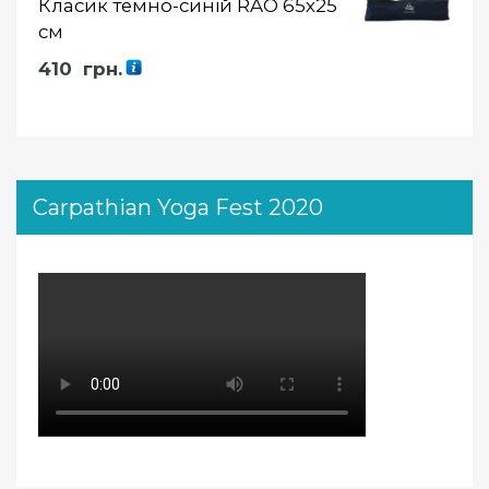
Класик темно-синій RAO 65х25
см
410
грн.
Carpathian Yoga Fest 2020