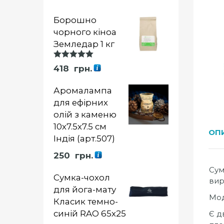
Борошно
чорного кіноа
Земледар 1 кг
Оцінка
418
грн.
5.00
із 5
Аромалампа
для ефірних
олій з каменю
10х7.5х7.5 см
ОП
Індія (арт.507)
250
грн.
Сум
Сумка-чохол
вир
для йога-мату
Мод
Класик темно-
синій RAO 65х25
Є д