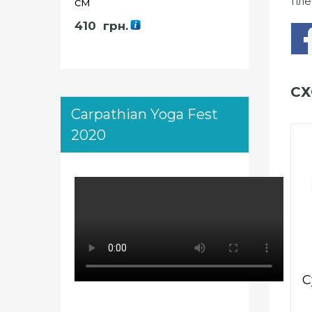
пле
см
410
грн.
СХ
Carpathian Yoga Fest
2020
С