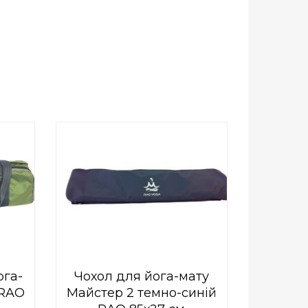
0
out
Add to Wishlist
of
ПРИДБАТИ
5
ога-
Чохол для йога-мату
 RAO
Майстер 2 темно-синій