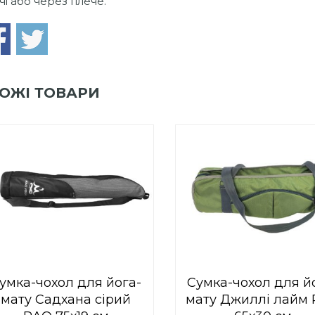
чі або через плече.
ОЖІ ТОВАРИ
0
out
0
out
Add to Wishlist
Add to Wishlist
of
of
ПРИДБАТИ
ПРИДБАТИ
5
5
умка-чохол для йога-
Сумка-чохол для й
мату Садхана сірий
мату Джиллі лайм