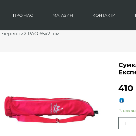
ПРО НАС
МАГАЗИН
КОНТАКТИ
т червоний RAO 65х21 см
Сумк
Експ
41
В наявн
Кількіст