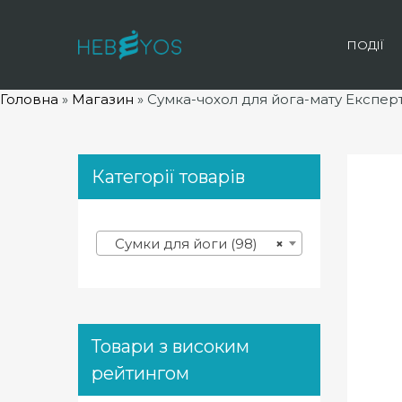
ПОДІЇ
Головна
»
Магазин
»
Сумка-чохол для йога-мату Експер
Категорії товарів
Сумки для йоги (98)
×
Товари з високим
рейтингом