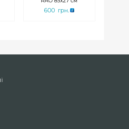
RAO 85х27 см
600
грн.
Ї