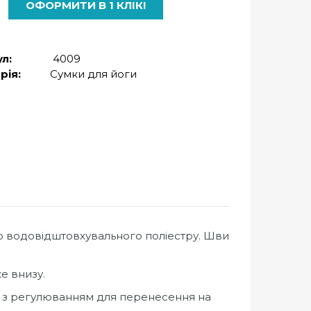
ОФОРМИТИ В 1 КЛІК!
л:
4009
рія:
Сумки для йоги
о водовідштовхувального поліестру. Шви
е внизу.
вга з регулюванням для перенесення на