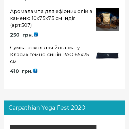
5.00
із 5
Аромалампа для ефірних олій з
каменю 10х7.5х7.5 см Індія
(арт.507)
250
грн.
Сумка-чохол для йога-мату
Класик темно-синій RAO 65х25
см
410
грн.
Carpathian Yoga Fest 2020