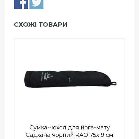
СХОЖІ ТОВАРИ
Add to Wishlist
ПРИДБАТИ
0
out
of
5
Сумка-чохол для йога-мату
Садхана чорний RAO 75х19 см