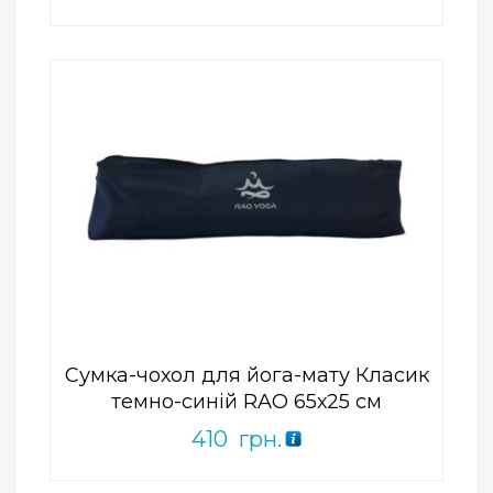
Add to Wishlist
ПРИДБАТИ
0
out
of
5
Сумка-чохол для йога-мату Класик
темно-синій RAO 65х25 см
410
грн.