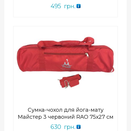
495
грн.
Add to Wishlist
ПРИДБАТИ
0
out
of
5
Сумка-чохол для йога-мату
Майстер 3 червоний RAO 75х27 см
630
грн.