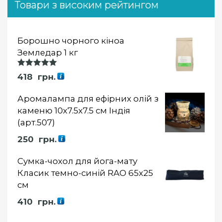
Товари з високим рейтингом
Борошно чорного кіноа
Земледар 1 кг
Оцінка
418
грн.
5.00
із 5
Аромалампа для ефірних олій з
каменю 10х7.5х7.5 см Індія
(арт.507)
250
грн.
Сумка-чохол для йога-мату
Класик темно-синій RAO 65х25
см
410
грн.