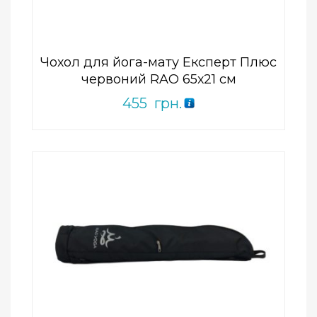
5
Чохол для йога-мату Експерт Плюс
червоний RAO 65х21 см
455
грн.
Add to Wishlist
ПРИДБАТИ
0
out
of
5