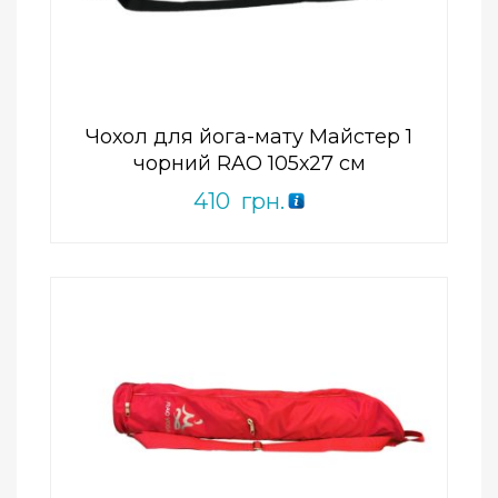
0
out
of
5
Чохол для йога-мату Майстер 1
чорний RAO 105х27 см
410
грн.
Add to Wishlist
ПРИДБАТИ
0
out
of