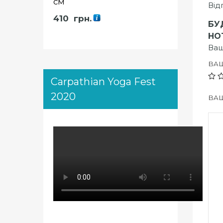
см
Від
410
грн.
БУ
HO
Ваш
ВА
Carpathian Yoga Fest
2020
ВАШ