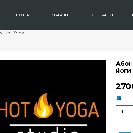
ПРО НАС
МАГАЗИН
КОНТАКТИ
 у Hot Yoga
Абоне
йоги
27
Кількіст