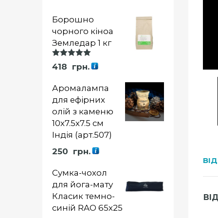
Борошно
чорного кіноа
Земледар 1 кг
Оцінка
418
грн.
5.00
із 5
Аромалампа
для ефірних
олій з каменю
10х7.5х7.5 см
Індія (арт.507)
250
грн.
ВІД
Сумка-чохол
для йога-мату
Класик темно-
ВІ
синій RAO 65х25