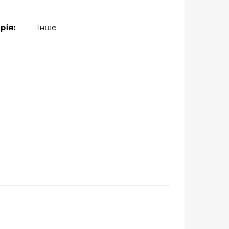
рія:
Інше