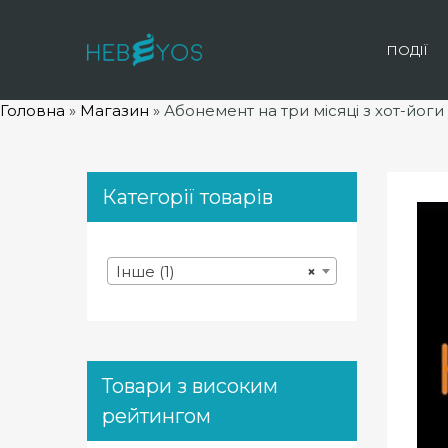
ПОДІЇ
Головна
»
Магазин
»
Абонемент на три місяці з хот-йоги
Категорії товарів
Інше (1)
×
Товари з високим
рейтингом