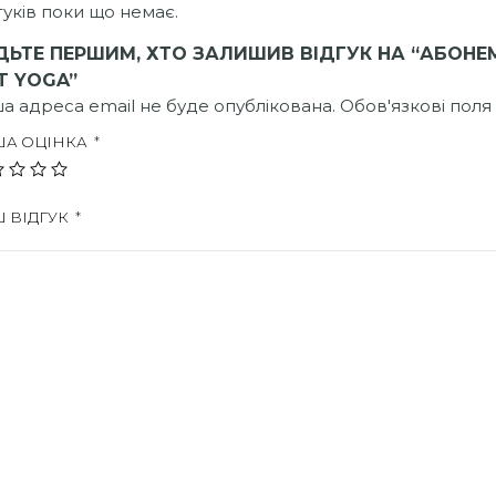
гуків поки що немає.
ДЬТЕ ПЕРШИМ, ХТО ЗАЛИШИВ ВІДГУК НА “АБОНЕМ
T YOGA”
а адреса email не буде опублікована.
Обов'язкові поля
ША ОЦІНКА
*
 ВІДГУК
*