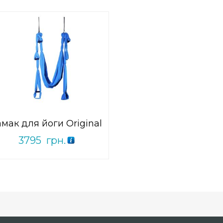
0
out
Add to Wishlist
of
ПРИДБАТИ
5
амак для йоги Original
3795
грн.