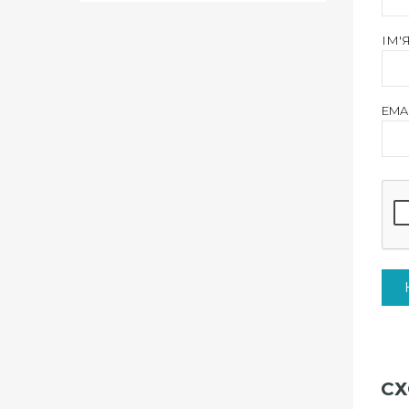
ІМ'
EMA
СХ