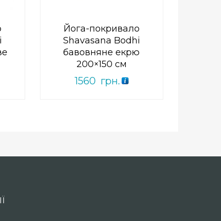
о
Йога-покривало
i
Shavasana Bodhi
ве
бавовняне екрю
200×150 см
1560
грн.
Ї