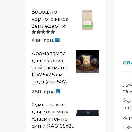
Борошно
чорного кіноа
Земледар 1 кг
Оцінка
418
грн.
5.00
із 5
Аромалампа
для ефірних
ОП
олій з каменю
10х7.5х7.5 см
Індія (арт.507)
Дуж
та 
250
грн.
Йог
Сумка-чохол
вик
для йога-мату
Хар
Класик темно-
синій RAO 65х25
Пок