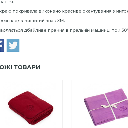
рання.
краю покривала виконано красиве окантування з ниток 
розі пледа вишитий знак ЗМ.
воляється дбайливе прання в пральній машинці при 30°
ОЖІ ТОВАРИ
0
out
Add to Wishlist
of
ПРИДБАТИ
0
out
5
Add to Wishlist
of
ПРИДБАТИ
5