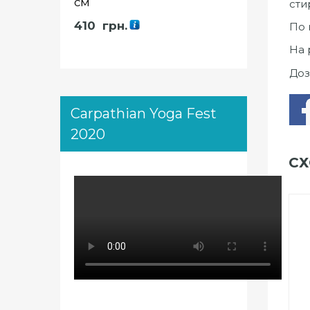
см
сти
410
грн.
По 
На 
Доз
Carpathian Yoga Fest
2020
СХ