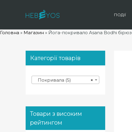
ПОДІЇ
Головна
»
Магазин
»
Йога-покривало Asana Bodhi бірюз
Категорії товарів
Покривала (5)
×
Товари з високим
рейтингом