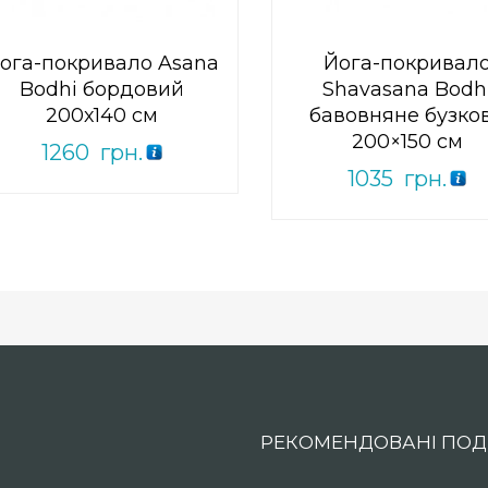
ога-покривало Asana
Йога-покривал
Bodhi бордовий
Shavasana Bodh
200х140 см
бавовняне бузко
200×150 см
1260
грн.
1035
грн.
РЕКОМЕНДОВАНІ ПОДІ