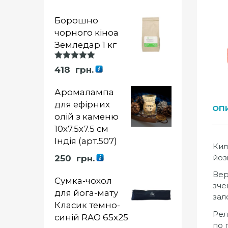
Борошно
чорного кіноа
Земледар 1 кг
Оцінка
418
грн.
5.00
із 5
Аромалампа
для ефірних
ОП
олій з каменю
10х7.5х7.5 см
Індія (арт.507)
Кил
йоз
250
грн.
Вер
Сумка-чохол
зче
для йога-мату
зал
Класик темно-
Рел
синій RAO 65х25
по 