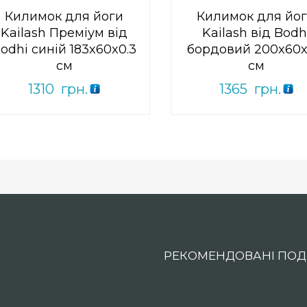
Килимок для йоги
Килимок для йо
Kailash Преміум від
Kailash від Bodh
odhi синій 183x60x0.3
бордовий 200x60x
см
см
1310
грн.
1365
грн.
РЕКОМЕНДОВАНІ ПОДІ