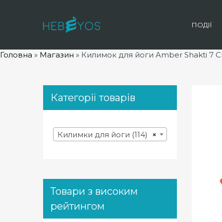
ПОДІЇ
Головна
»
Магазин
»
Килимок для йоги Amber Shakti 7 C
Категорії товарів
Килимки для йоги (114)
×
Товари з високим
рейтингом