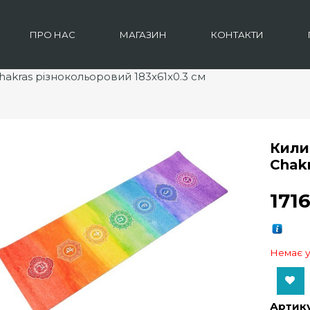
ПРО НАС
МАГАЗИН
КОНТАКТИ
hakras різнокольоровий 183x61x0.3 см
Кили
Chak
171
Немає у
Add to Wishlist
Артику