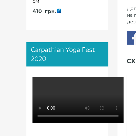
см
Дог
410
грн.
на 
дез
Carpathian Yoga Fest
2020
СХ