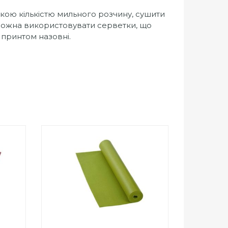
ою кількістю мильного розчину, сушити
 Можна використовувати серветки, що
 принтом назовні.
0
out
Add to Wishlist
of
ПРИДБАТИ
5