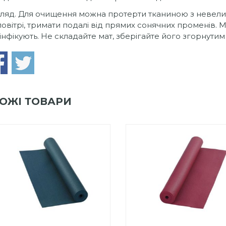
ляд. Для очищення можна протерти тканиною з невелик
повітрі, тримати подалі від прямих сонячних променів.
інфікують. Не складайте мат, зберігайте його згорнутим
ОЖІ ТОВАРИ
0
out
0
out
Add to Wishlist
Add to Wishlist
of
of
ПРИДБАТИ
ПРИДБАТИ
5
5