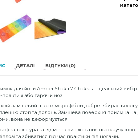
Катего
ИС
ДЕТАЛІ
ВІДГУКИ (0)
имок для йоги Amber Shakti 7 Chakras – ідеальний вибір 
і-практикі або гарячій йозі.
хній замшевий шар із мікрофібри добре вбирає вологу
пленню стоп та долонь. Замшева поверхня приємна на до
оми, вона не деформується.
ьєфна текстура та відмінна липкість нижньої каучукової
підлозі та збиватися під час практики під ногами.