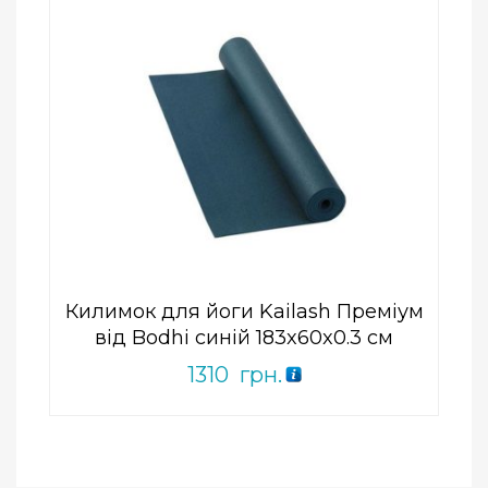
Add to Wishlist
ПРИДБАТИ
0
out
of
5
Килимок для йоги Kailash Преміум
від Bodhi синій 183x60x0.3 см
1310
грн.