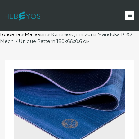
Головна
»
Магазин
»
Килимок для йоги Manduka PRO
Mechi / Unique Pattern 180x66x0.6 см