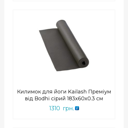
Add to Wishlist
ПРИДБАТИ
0
out
of
5
Килимок для йоги Kailash Преміум
від Bodhi сірий 183x60x0.3 см
1310
грн.