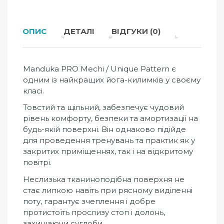
ОПИС
ДЕТАЛІ
ВІДГУКИ (0)
Manduka PRO Mechi / Unique Pattern є
одним із найкращих йога-килимків у своєму
класі.
Товстий та щільний, забезпечує чудовий
рівень комфорту, безпеки та амортизації на
будь-якій поверхні. Він однаково підійде
для проведення тренувань та практик як у
закритих приміщеннях, так і на відкритому
повітрі.
Неслизька тканиноподібна поверхня не
стає липкою навіть при рясному виділенні
поту, гарантує зчеплення і добре
протистоїть прослизу стоп і долонь,
захищаючи суглоби.