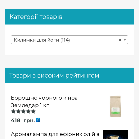
Категорії товарів
Килимки для йоги (114)
×
Товари з високим рейтингом
Борошно чорного кіноа
Земледар 1 кг
Оцінка
418
грн.
5.00
із 5
Аромалампа для ефірних олій з