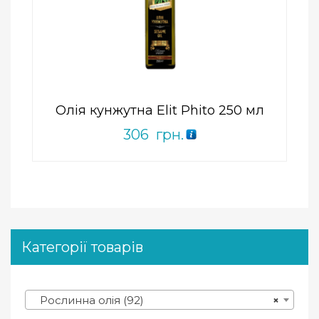
Add to Wishlist
ПРИДБАТИ
0
out
of
5
Олія кунжутна Elit Phito 250 мл
306
грн.
Категорії товарів
Рослинна олія (92)
×