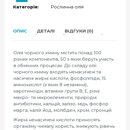
Категорія:
Рослинна олія
ОПИС
ДЕТАЛІ
ВІДГУКИ (0)
Олія чорного кмину містить понад 100
різних компонентів, 50 з яких беруть участь
в обмінних процесах. До складу олії
чорного кмину входять ненасичені та
насичені жирні кислоти, фосфоліпіди, 15
амінокислот (з яких 8 незамінні),
каротиноїди, вітаміни групи В, Е, різні
макро- та мікроелементи, природні
антибіотики, кальцій, залізо, мідь, фосфор
марга, калій йод, молібден, хром, стронцій.
Жирні ненасичені кислоти приносять
організму чималу користь, знижують рівень