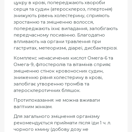
цукру в крові, попереджають хвороби
серця та судин (атеросклероз, гіпертонія)
знижують рівень холестерину, сприяють
зростанню та зміцненню волосся,
попереджають їхнє випадання, запобігають
передчасному посивінню. Благодатно
впливають на органи травлення при
гастритах, метеоризмі, діареї, дисбактеріозі.
Комплекс ненасичених кислот Омега-6 та
Омега-9, фітостеролів та вітамінів сприяє
зміцненню стінок кровоносних судин,
зниженню рівня холестерину в крові,
запобігає утворенню тромбів та
атеросклеротичних бляшок.
Протипоказання: не можна вживати
вагітним жінкам.
Для загального зміцнення організму
рекомендується приймати після їди 1 ч. л.
чорного кмину (добову дозу не