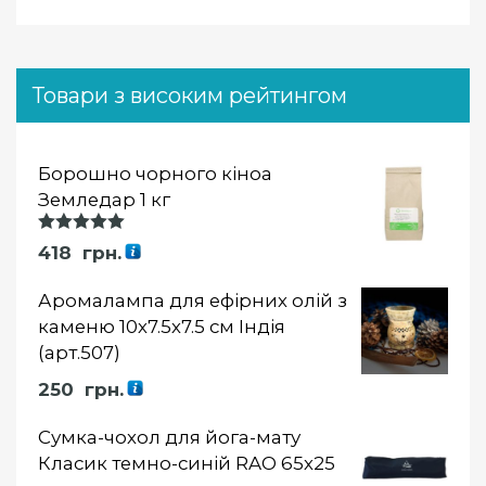
Товари з високим рейтингом
Борошно чорного кіноа
Земледар 1 кг
Оцінка
418
грн.
5.00
із 5
Аромалампа для ефірних олій з
каменю 10х7.5х7.5 см Індія
(арт.507)
250
грн.
Сумка-чохол для йога-мату
Класик темно-синій RAO 65х25