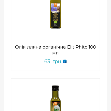
Add to Wishlist
ПРИДБАТИ
0
out
of
5
Олія лляна органічна Elit Phito 100
мл
63
грн.