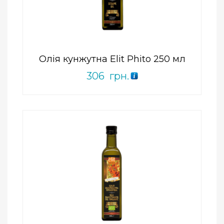
ПРИДБАТИ
0
out
of
5
Олія кунжутна Elit Phito 250 мл
306
грн.
Add to Wishlist
ПРИДБАТИ
0
out
of
5