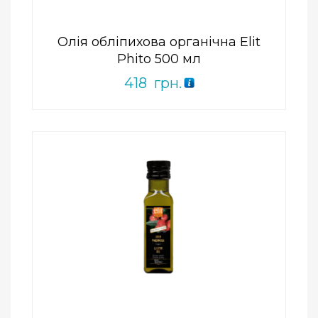
Олія обліпихова органічна Elit
Phito 500 мл
418
грн.
Add to Wishlist
ПРИДБАТИ
0
out
of
5