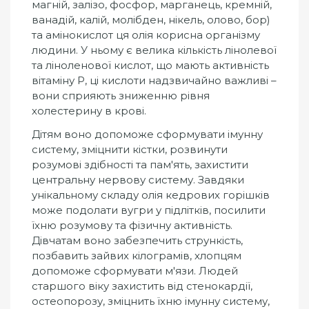
магній, залізо, фосфор, марганець, кремній,
ванадій, калій, молібден, нікель, олово, бор)
та амінокислот ця олія корисна організму
людини. У ньому є велика кількість лінолевої
та ліноленової кислот, що мають активність
вітаміну Р, ці кислоти надзвичайно важливі –
вони сприяють зниженню рівня
холестерину в крові.
Дітям воно допоможе сформувати імунну
систему, зміцнити кістки, розвинути
розумові здібності та пам'ять, захистити
центральну нервову систему. Завдяки
унікальному складу олія кедрових горішків
може подолати вугри у підлітків, посилити
їхню розумову та фізичну активність.
Дівчатам воно забезпечить стрункість,
позбавить зайвих кілограмів, хлопцям
допоможе сформувати м'язи. Людей
старшого віку захистить від стенокардії,
остеопорозу, зміцнить їхню імунну систему,