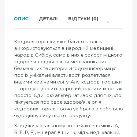
ОПИС
ДЕТАЛІ
ВІДГУКИ (0)
Кедрові горішки вже багато століть
використовуються в народній медицині
народів Сибіру, ​​саме в них є секрет міцного
здоров'я та довголіття мешканців цих
безмежних територій. Згодом інформація
про їх унікальні властивості розлетілася
іншими країнами світу. Але кедрові горішки
— продукт досить дорогий, і купити їх не так
просто. Єдиною альтернативою для тих, хто
піклується про своє здоров'я, є олія
кедрових горіхів - вона увібрала в себе всю
чудодійну силу цього продукту.
Завдяки унікальному коктейлю вітамінів (А,
В, Е, Р, F), мінералів (цинк, мідь, йод, кальцій,