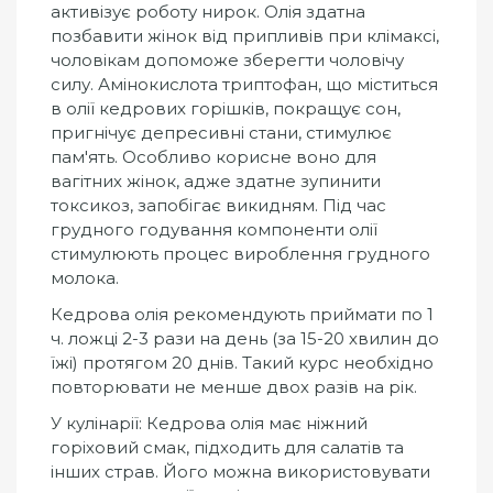
активізує роботу нирок. Олія здатна
позбавити жінок від припливів при клімаксі,
чоловікам допоможе зберегти чоловічу
силу. Амінокислота триптофан, що міститься
в олії кедрових горішків, покращує сон,
пригнічує депресивні стани, стимулює
пам'ять. Особливо корисне воно для
вагітних жінок, адже здатне зупинити
токсикоз, запобігає викидням. Під час
грудного годування компоненти олії
стимулюють процес вироблення грудного
молока.
Кедрова олія рекомендують приймати по 1
ч. ложці 2-3 рази на день (за 15-20 хвилин до
їжі) протягом 20 днів. Такий курс необхідно
повторювати не менше двох разів на рік.
У кулінарії: Кедрова олія має ніжний
горіховий смак, підходить для салатів та
інших страв. Його можна використовувати