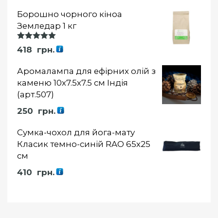
Борошно чорного кіноа
Земледар 1 кг
Оцінка
418
грн.
5.00
із 5
Аромалампа для ефірних олій з
каменю 10х7.5х7.5 см Індія
(арт.507)
250
грн.
Сумка-чохол для йога-мату
Класик темно-синій RAO 65х25
см
410
грн.