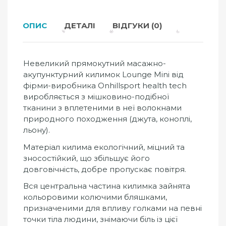
ОПИС
ДЕТАЛІ
ВІДГУКИ (0)
Невеликий прямокутний масажно-
акупунктурний килимок Lounge Mini від
фірми-виробника Onhillsport health tech
виробляється з мішковино-подібної
тканини з вплетеними в неї волокнами
природного походження (джута, коноплі,
льону).
Матеріал килима екологічний, міцний та
зносостійкий, що збільшує його
довговічність, добре пропускає повітря.
Вся центральна частина килимка зайнята
кольоровими колючими бляшками,
призначеними для впливу голками на певні
точки тіла людини, знімаючи біль із цієї