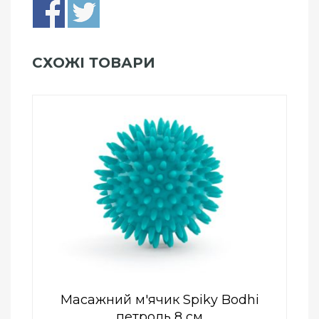
СХОЖІ ТОВАРИ
Add to Wishlist
ПРИДБАТИ
0
out
of
5
Масажний м'ячик Spiky Bodhi
петроль 8 см