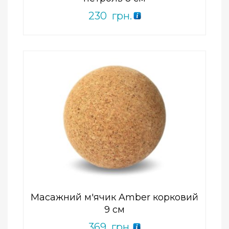
230
грн.
Add to Wishlist
ПРИДБАТИ
0
out
of
5
Масажний м'ячик Amber корковий
9 см
369
грн.