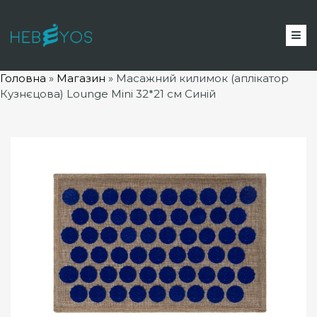
Головна
»
Магазин
»
Масажний килимок (аплікатор
Кузнєцова) Lounge Mini 32*21 см Синій