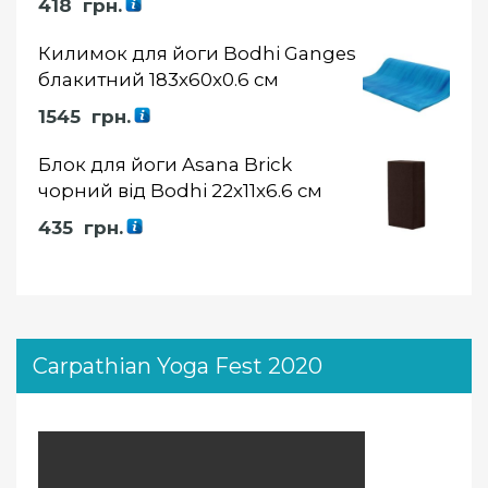
418
грн.
5.00
із 5
Килимок для йоги Bodhi Ganges
блакитний 183x60x0.6 см
1545
грн.
Блок для йоги Asana Brick
чорний від Bodhi 22x11x6.6 см
435
грн.
Carpathian Yoga Fest 2020