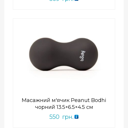
Add to Wishlist
ПРИДБАТИ
0
out
of
5
Масажний м'ячик Peanut Bodhi
чорний 13.5×6.5×4.5 см
550
грн.