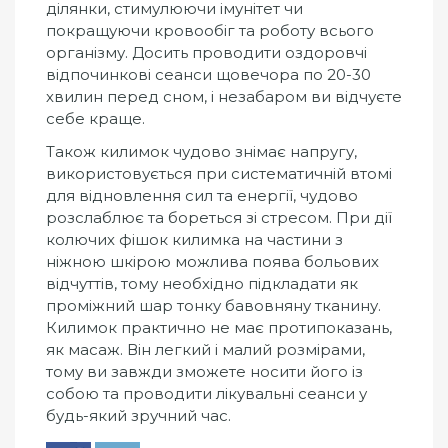
ділянки, стимулюючи імунітет чи
покращуючи кровообіг та роботу всього
організму. Досить проводити оздоровчі
відпочинкові сеанси щовечора по 20-30
хвилин перед сном, і незабаром ви відчуєте
себе краще.
Також килимок чудово знімає напругу,
використовується при систематичній втомі
для відновлення сил та енергії, чудово
розслаблює та бореться зі стресом. При дії
колючих фішок килимка на частини з
ніжною шкірою можлива поява больових
відчуттів, тому необхідно підкладати як
проміжний шар тонку бавовняну тканину.
Килимок практично не має протипоказань,
як масаж. Він легкий і малий розмірами,
тому ви завжди зможете носити його із
собою та проводити лікувальні сеанси у
будь-який зручний час.