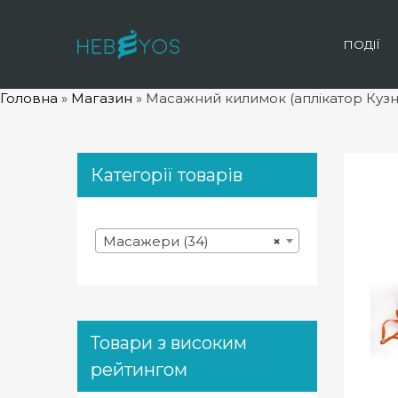
ПОДІЇ
Головна
»
Магазин
»
Масажний килимок (аплікатор Куз
Категорії товарів
Масажери (34)
×
Товари з високим
рейтингом