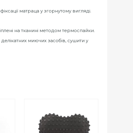
фіксації матраца у згорнутому вигляді.
ріплені на тканині методом термоспайки.
делікатних миючих засобів, сушити у
0
out
Add to Wishlist
of
ПРИДБАТИ