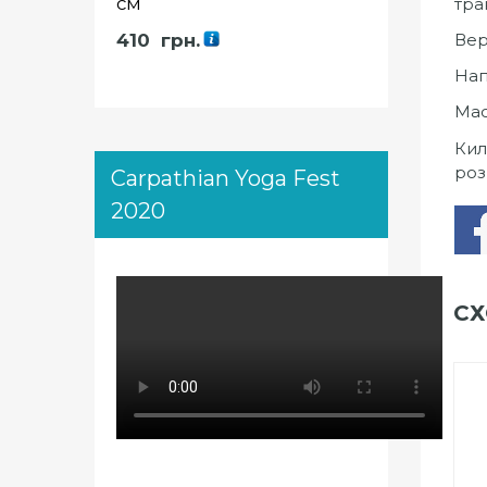
см
тра
Вер
410
грн.
Нап
Мас
Кил
роз
Carpathian Yoga Fest
2020
СХ