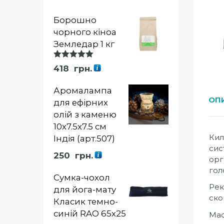
Борошно
чорного кіноа
Земледар 1 кг
Оцінка
418
грн.
5.00
із 5
Аромалампа
ОП
для ефірних
олій з каменю
10х7.5х7.5 см
Кил
Індія (арт.507)
сис
250
грн.
орг
гол
Сумка-чохол
Рек
для йога-мату
ско
Класик темно-
синій RAO 65х25
Мас