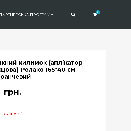
0
ПАРТНЕРСЬКА ПРОГРАМА
жний килимок (аплікатор
єцова) Релакс 165*40 см
ранчевий
9
грн.
 наявності