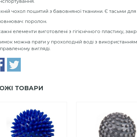
нспортування.
хній чохол пошитий з бавовняної тканини. Є тасьми для 
овнювач: поролон.
ажні елементи виготовлені з гігієнічного пластику, зак
имок можна прати у прохолодній воді з використанням 
правленому вигляді.
ОЖІ ТОВАРИ
0
out
Add to Wishlist
of
ПРИДБАТИ
0
out