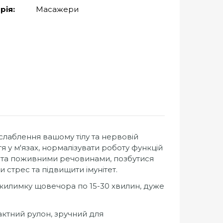
рія:
Масажери
лаблення вашому тілу та нервовій
я у м'язах, нормалізувати роботу функцій
м та поживними речовинами, позбутися
 стрес та підвищити імунітет.
килимку щовечора по 15-30 хвилин, дуже
актний рулон, зручний для