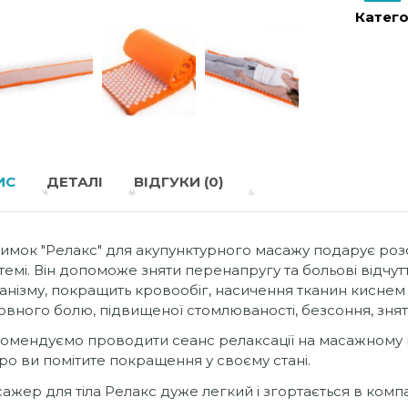
Катего
ИС
ДЕТАЛІ
ВІДГУКИ (0)
имок "Релакс" для акупунктурного масажу подарує розс
темі. Він допоможе зняти перенапругу та больові відчутт
анізму, покращить кровообіг, насичення тканин кисне
овного болю, підвищеної стомлюваності, безсоння, зняти
омендуємо проводити сеанс релаксації на масажному 
ро ви помітите покращення у своєму стані.
ажер для тіла Релакс дуже легкий і згортається в комп