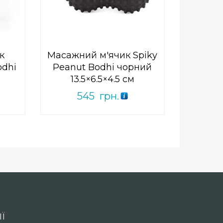
5
к
Масажний м'ячик Spiky
odhi
Peanut Bodhi чорний
м
13.5×6.5×4.5 см
545
грн.
Ї