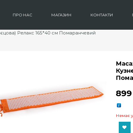
ПРО НАС
МАГАЗИН
КОНТАКТИ
нєцова) Релакс 165*40 см Помаранчевий
Маса
Кузн
Пома
89
Немає у
Add to Wishlist