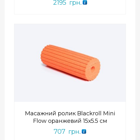
2195
грн.
Add to Wishlist
ПРИДБАТИ
0
out
of
5
Масажний ролик Blackroll Mini
Flow оранжевий 15х5.5 см
707
грн.