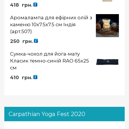
Оцінка
418
грн.
5.00
із 5
Аромалампа для ефірних олій з
каменю 10х7.5х7.5 см Індія
(арт.507)
250
грн.
Сумка-чохол для йога-мату
Класик темно-синій RAO 65х25
см
410
грн.
Carpathian Yoga Fest 2020