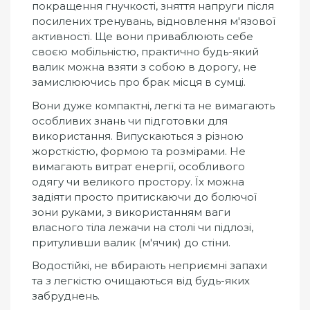
покращення гнучкості, зняття напруги після
посилених тренувань, відновлення м'язової
активності. Ще вони приваблюють себе
своєю мобільністю, практично будь-який
валик можна взяти з собою в дорогу, не
замислюючись про брак місця в сумці.
Вони дуже компактні, легкі та не вимагають
особливих знань чи підготовки для
використання. Випускаються з різною
жорсткістю, формою та розмірами. Не
вимагають витрат енергії, особливого
одягу чи великого простору. Їх можна
задіяти просто притискаючи до болючої
зони руками, з використанням ваги
власного тіла лежачи на столі чи підлозі,
притуливши валик (м'ячик) до стіни.
Водостійкі, не вбирають неприємні запахи
та з легкістю очищаються від будь-яких
забруднень.