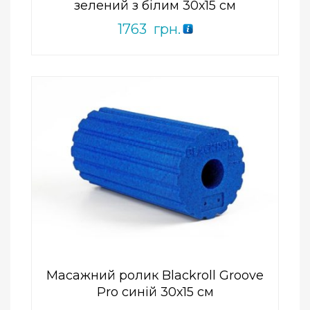
зелений з білим 30х15 см
1763
грн.
Add to Wishlist
ПРИДБАТИ
0
out
of
5
Масажний ролик Blackroll Groove
Pro синій 30х15 см