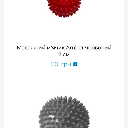
Add to Wishlist
ПРИДБАТИ
0
out
of
5
Масажний м'ячик Amber червоний
7 см
110
грн.
Add to Wishlist
ПРИДБАТИ