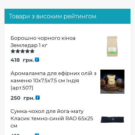
Товари з високим рейтингом
Борошно чорного кіноа
Земледар 1 кг
Оцінка
418
грн.
5.00
із 5
Аромалампа для ефірних олій з
каменю 10х7.5х7.5 см Індія
(арт.507)
250
грн.
Сумка-чохол для йога-мату
Класик темно-синій RAO 65х25
см