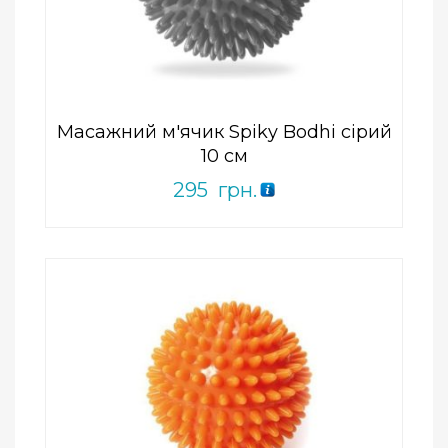
0
out
of
5
Масажний м'ячик Spiky Bodhi сірий
10 см
295
грн.
Add to Wishlist
ПРИДБАТИ
0
out