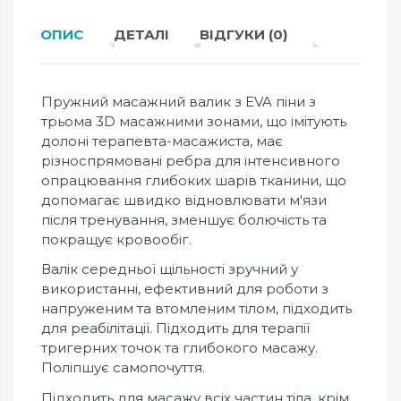
ОПИС
ДЕТАЛІ
ВІДГУКИ (0)
Пружний масажний валик з EVA піни з
трьома 3D масажними зонами, що імітують
долоні терапевта-масажиста, має
різноспрямовані ребра для інтенсивного
опрацювання глибоких шарів тканини, що
допомагає швидко відновлювати м'язи
після тренування, зменшує болючість та
покращує кровообіг.
Валік середньої щільності зручний у
використанні, ефективний для роботи з
напруженим та втомленим тілом, підходить
для реабілітації. Підходить для терапії
тригерних точок та глибокого масажу.
Поліпшує самопочуття.
Підходить для масажу всіх частин тіла, крім