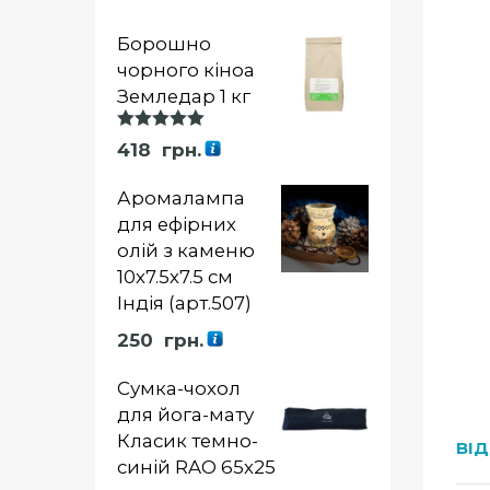
Борошно
чорного кіноа
Земледар 1 кг
Оцінка
418
грн.
5.00
із 5
Аромалампа
для ефірних
олій з каменю
10х7.5х7.5 см
Індія (арт.507)
250
грн.
Сумка-чохол
для йога-мату
Класик темно-
ВІД
синій RAO 65х25