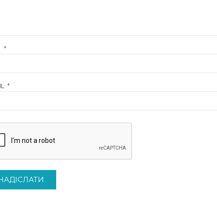
Я
*
IL
*