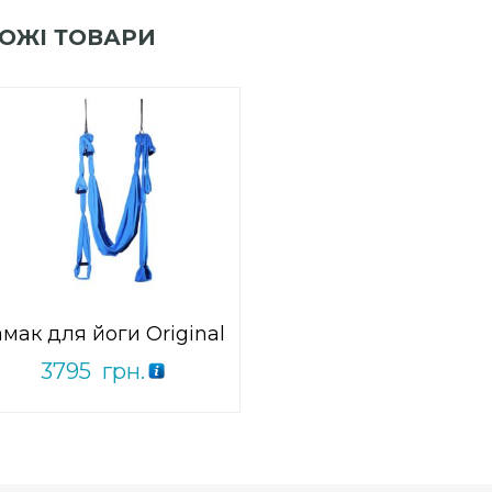
ОЖІ ТОВАРИ
0
out
Add to Wishlist
of
ПРИДБАТИ
5
амак для йоги Original
3795
грн.