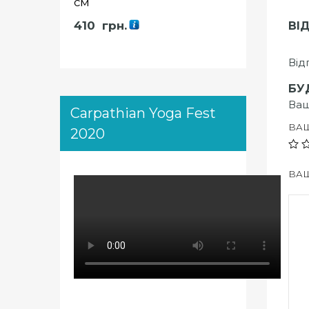
см
410
грн.
ВІ
Від
БУ
Ваш
Carpathian Yoga Fest
ВА
2020
ВАШ