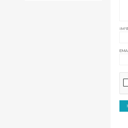
ІМ'
EMA