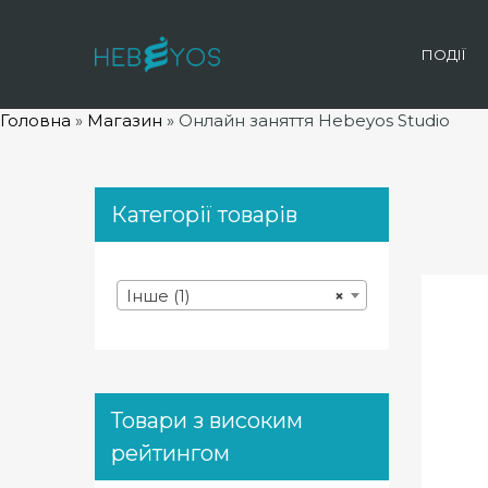
ПОДІЇ
Головна
»
Магазин
»
Онлайн заняття Hebeyos Studio
Категорії товарів
Інше (1)
×
Товари з високим
рейтингом