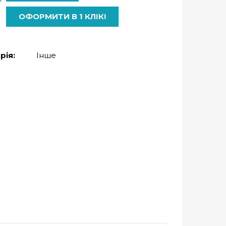
ОФОРМИТИ В 1 КЛІК!
рія:
Інше