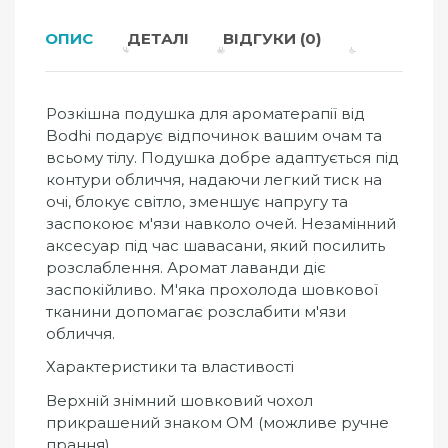
ОПИС
ДЕТАЛІ
ВІДГУКИ (0)
Розкішна подушка для ароматерапії від
Bodhi подарує відпочинок вашим очам та
всьому тілу. Подушка добре адаптується під
контури обличчя, надаючи легкий тиск на
очі, блокує світло, зменшує напругу та
заспокоює м'язи навколо очей. Незамінний
аксесуар під час шавасани, який посилить
розслаблення. Аромат лаванди діє
заспокійливо. М'яка прохолода шовкової
тканини допомагає розслабити м'язи
обличчя.
Характеристики та властивості
Верхній знімний шовковий чохол
прикрашений знаком ОМ (можливе ручне
прання).