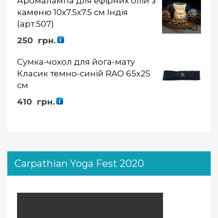
Аромалампа для ефірних олій з
каменю 10х7.5х7.5 см Індія
(арт.507)
250
грн.
Сумка-чохол для йога-мату
Класик темно-синій RAO 65х25
см
410
грн.
Carpathian Yoga Fest 2020