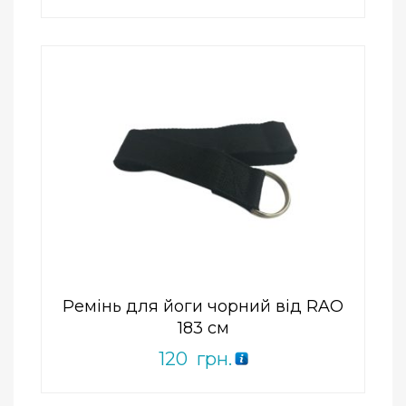
Add to Wishlist
ПРИДБАТИ
0
out
of
5
Ремінь для йоги чорний від RAO
183 см
120
грн.