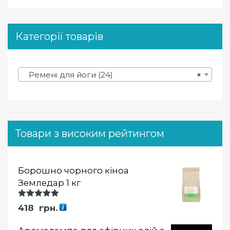
Категорії товарів
Ремені для йоги (24)
×
Товари з високим рейтингом
Борошно чорного кіноа
Земледар 1 кг
Оцінка
418
грн.
5.00
із 5