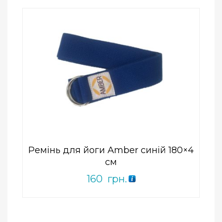
Add to Wishlist
ПРИДБАТИ
0
out
of
5
Ремінь для йоги Amber синій 180×4
см
160
грн.