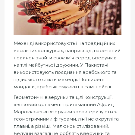
Мехенді використовують і на традиційних
весільних конкурсах, наприклад, наречений
повинен знайти своє ім'я серед візерунків
на тілі майбутньої дружини. У Пакистані
використовують поєднання арабського та
індійського стилів мехенді. Поширені
мандали, арабські смужки і ті самі пейслі.
Геометричні візерунки та цілі конструкції,
квітковий орнамент притаманний Африці.
Марокканські візерунки характеризуються
геометричними фігурами, лінії не округлі та
плавні, а різкіші. Малюнок стилізований.
Бедуїни взагалі не роблять візерунки та