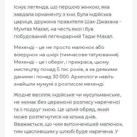
Існує легенда, що першою жінкою, яка
завдала орнаменту з хни, була індійська
цариця, дружина правителя Шах-Джахана -
Мумтаз Махал, на честь якої і був
побудований легендарний Тадж-Махал.
Мехенді - це не просто малюнок або
візерунок на шкірі (тимчасове татуювання).
Мехенді - це і оберіг, і прикраса, цьому
мистецтву понад 5 тис років, а за деякими
даними і понад 30 000. Археологи навіть
знайшли мумумі з розписом мехенді.
Жодне весілля, індійське чи мусульманське,
не минає без церемонії розпису нареченої
та її подруг хною. Це цілий обряд, який
може розтягнутися на кілька днів.
Вважається, що чим витонченіший малюнок,
тим щасливішим у шлюбі буде наречена. У