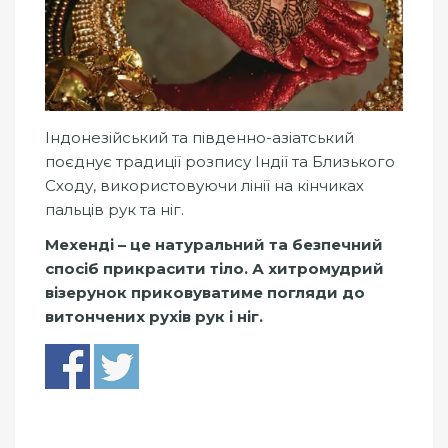
Індонезійський та південно-азіатський
поєднує традиції розпису Індії та Близького
Сходу, використовуючи лінії на кінчиках
пальців рук та ніг.
Мехенді – це натуральний та безпечний
спосіб прикрасити тіло. А хитромудрий
візерунок приковуватиме погляди до
витончених рухів рук і ніг.