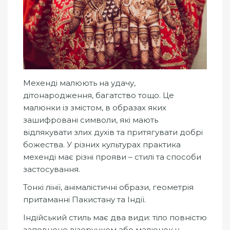
Мехенді малюють на удачу,
дітонародження, багатство тощо. Це
малюнки із змістом, в образах яких
зашифровані символи, які мають
відлякувати злих духів та притягувати добрі
божества. У різних культурах практика
мехенді має різні прояви – стилі та способи
застосування.
Тонкі лінії, анімалістичні образи, геометрія
притаманні Пакистану та Індії.
Індійський стиль має два види: тіло повністю
заповнене візерунком або малюнок у