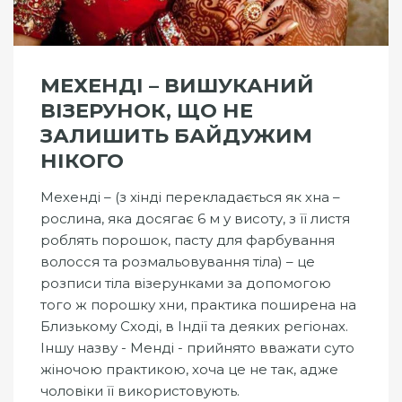
МЕХЕНДІ – ВИШУКАНИЙ
ВІЗЕРУНОК, ЩО НЕ
ЗАЛИШИТЬ БАЙДУЖИМ
НІКОГО
Мехенді – (з хінді перекладається як хна –
рослина, яка досягає 6 м у висоту, з її листя
роблять порошок, пасту для фарбування
волосся та розмальовування тіла) – це
розписи тіла візерунками за допомогою
того ж порошку хни, практика поширена на
Близькому Сході, в Індії та деяких регіонах.
Іншу назву - Менді - прийнято вважати суто
жіночою практикою, хоча це не так, адже
чоловіки її використовують.