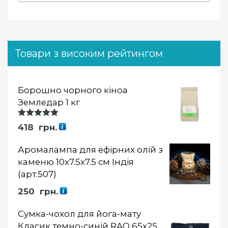
Товари з високим рейтингом
Борошно чорного кіноа
Земледар 1 кг
Оцінка
418
грн.
5.00
із 5
Аромалампа для ефірних олій з
каменю 10х7.5х7.5 см Індія
(арт.507)
250
грн.
Сумка-чохол для йога-мату
Класик темно-синій RAO 65х25