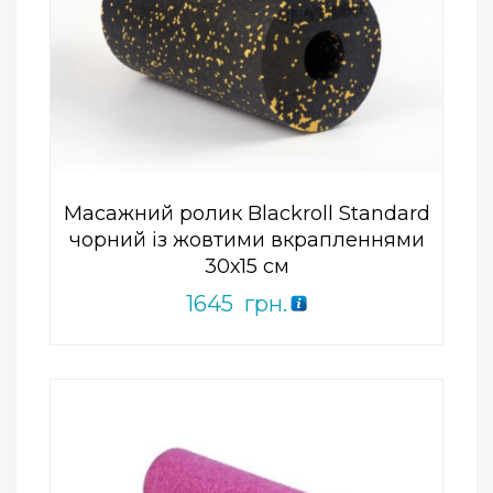
Add to Wishlist
ПРИДБАТИ
0
out
of
5
Масажний ролик Blackroll Standard
чорний із жовтими вкрапленнями
30х15 см
1645
грн.