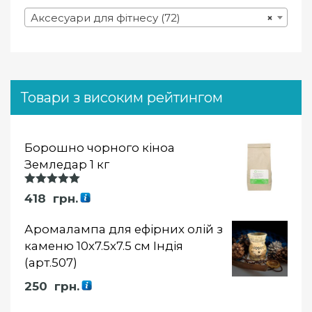
Аксесуари для фітнесу (72)
×
Товари з високим рейтингом
Борошно чорного кіноа
Земледар 1 кг
Оцінка
418
грн.
5.00
із 5
Аромалампа для ефірних олій з
каменю 10х7.5х7.5 см Індія
(арт.507)
250
грн.