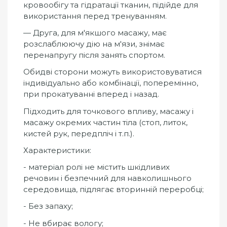
кровообігу та гідратації тканин, підійде для
використання перед тренуванням.
— Друга, для м'якшого масажу, має
розслаблюючу дію на м'язи, знімає
перенапругу після занять спортом.
Обидві сторони можуть використовуватися
індивідуально або комбінації, поперемінно,
при прокатуванні вперед і назад.
Підходить для точкового впливу, масажу і
масажу окремих частин тіла (стоп, литок,
кистей рук, передпліч і т.п.).
Характеристики:
- матеріал ролі не містить шкідливих
речовин і безпечний для навколишнього
середовища, підлягає вторинній переробці;
- Без запаху;
- Не вбирає вологу;