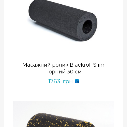
Add to Wishlist
ПРИДБАТИ
0
out
of
5
Масажний ролик Blackroll Slim
чорний 30 см
1763
грн.