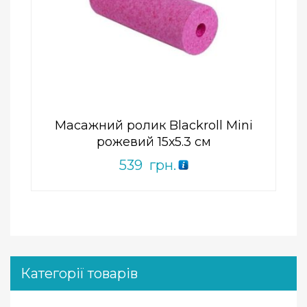
Add to Wishlist
ПРИДБАТИ
0
out
of
5
Масажний ролик Blackroll Mini
рожевий 15х5.3 см
539
грн.
Категорії товарів