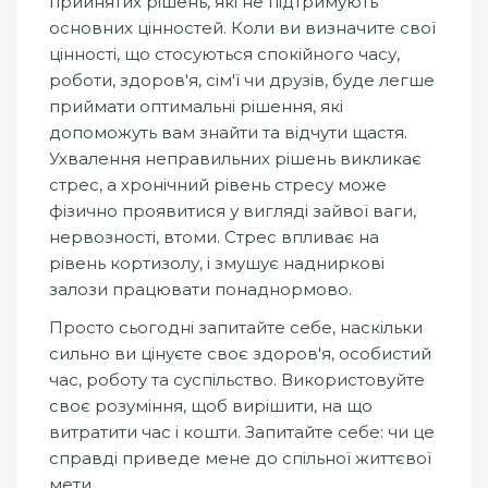
прийнятих рішень, які не підтримують
основних цінностей. Коли ви визначите свої
цінності, що стосуються спокійного часу,
роботи, здоров'я, сім'ї чи друзів, буде легше
приймати оптимальні рішення, які
допоможуть вам знайти та відчути щастя.
Ухвалення неправильних рішень викликає
стрес, а хронічний рівень стресу може
фізично проявитися у вигляді зайвої ваги,
нервозності, втоми. Стрес впливає на
рівень кортизолу, і змушує надниркові
залози працювати понаднормово.
Просто сьогодні запитайте себе, наскільки
сильно ви цінуєте своє здоров'я, особистий
час, роботу та суспільство. Використовуйте
своє розуміння, щоб вирішити, на що
витратити час і кошти. Запитайте себе: чи це
справді приведе мене до спільної життєвої
мети.