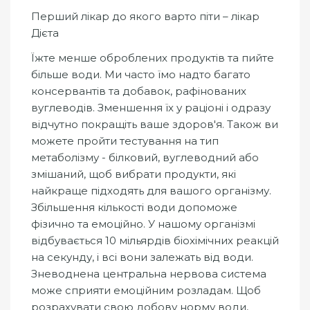
Перший лікар до якого варто піти – лікар
Дієта
Їжте менше оброблених продуктів та пийте
більше води. Ми часто їмо надто багато
консервантів та добавок, рафінованих
вуглеводів. Зменшення їх у раціоні і одразу
відчутно покращіть ваше здоров'я. Також ви
можете пройти тестування на тип
метаболізму - білковий, вуглеводний або
змішаний, щоб вибрати продукти, які
найкраще підходять для вашого організму.
Збільшення кількості води допоможе
фізично та емоційно. У нашому організмі
відбувається 10 мільярдів біохімічних реакцій
на секунду, і всі вони залежать від води.
Зневоднена центральна нервова система
може сприяти емоційним розладам. Щоб
розрахувати свою добову норму води,