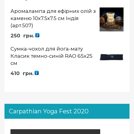
5.00
із 5
Аромалампа для ефірних олій з
каменю 10х7.5х7.5 см Індія
(арт.507)
250
грн.
Сумка-чохол для йога-мату
Класик темно-синій RAO 65х25
см
410
грн.
Carpathian Yoga Fest 2020